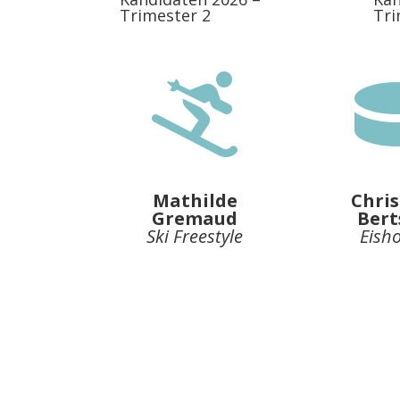
Trimester 2
Tri

Mathilde
Chri
Gremaud
Bert
Ski Freestyle
Eish