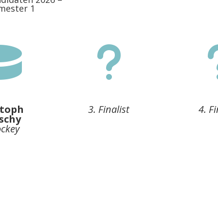
mester 1

u
stoph
3. Finalist
4. Fi
schy
ockey