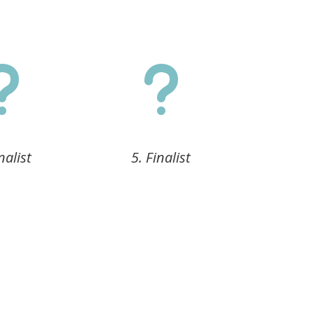
u
u
nalist
5. Finalist